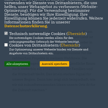
Projekte in den Bereichen Wohnen,
verwenden wir Dienste von Drittanbietern, die uns
Grundversorgung, Gemeinschaftseinrichtungen
helfen, unser Webangebot zu verbessern (Website-
Optmierung). Für die Verwendung bestimmter
und Arbeiten im Ländlichen Raum.
Dienste, benötigen wir Ihre Einwilligung. Ihre
Einwilligung können Sie jederzeit widerrufen. Weitere
Informationen finden Sie in unserer
Datenschutzerklärung
.
Bückner erklärt dazu: „Der starke Ländliche Raum
Technisch notwendige Cookies (
Übersicht
)
gehört fest zu Baden-Württemberg. Unser Land ist
Die notwendigen Cookies werden allein für den
ordnungsgemäßen Gebrauch der Webseite benötigt.
eben überall lebenswert, ob in den Städten oder in
Cookies von Drittanbietern (
Übersicht
)
den ländlichen Regionen. Deshalb freue ich mich
Zur Optimierung unserer Webseite binden wir Dienste und
sehr über die bedeutende Förderersumme für die
Angebote von Drittanbietern ein.
zahlreichen Projekte in meinem Wahlkreis. Die
Vorhaben tragen dazu bei, dass der Ländliche Raum
Alle akzeptieren
Auswahl speichern
auch weiterhin ein attraktiver Ort für Familien und
die Wirtschaft bleibt. Das ist ein starkes Signal für
unsere Region. Denn hier zeigt sich beispielhaft, wie
wir mit zukunftsweisenden Ideen unsere Orte fit für
die Zukunft machen.“