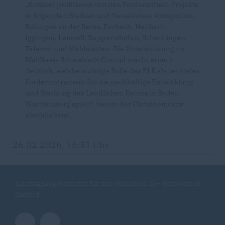
Konkret profitieren von den Fördermitteln Projekte
in folgenden Städten und Gemeinden: Abtsgmünd,
Böbingen an der Rems, Eschach, Heubach,
Iggingen, Leinzell, Ruppertshofen, Schechingen,
Täferrot und Waldstetten. Die Unterstützung im
Wahlkreis Schwäbisch Gmünd macht erneut
deutlich, welche wichtige Rolle das ELR als zentrales
Förderinstrument für die nachhaltige Entwicklung
und Stärkung des Ländlichen Raums in Baden-
Württemberg spielt“, betont der Christdemokrat
abschließend.
26.02.2026, 16:51 Uhr
Landtagsabgeordneter für den Wahlkreis 25 - Schwäbisch
Gmünd