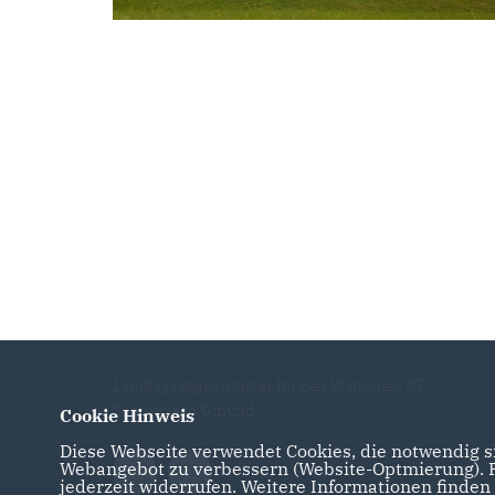
Landtagsabgeordneter für den Wahlkreis 25 -
Schwäbisch Gmünd
Cookie Hinweis
Diese Webseite verwendet Cookies, die notwendig si
Webangebot zu verbessern (Website-Optmierung). Fü
jederzeit widerrufen. Weitere Informationen finden