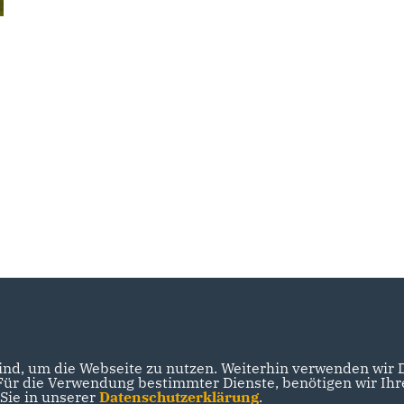
nd, um die Webseite zu nutzen. Weiterhin verwenden wir Di
r die Verwendung bestimmter Dienste, benötigen wir Ihre 
 Sie in unserer
Datenschutzerklärung
.