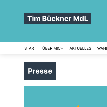
Tim Bückner MdL
START
ÜBER MICH
AKTUELLES
WAHL
Presse