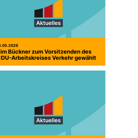
1.05.2026
im Bückner zum Vorsitzenden des
DU-Arbeitskreises Verkehr gewählt