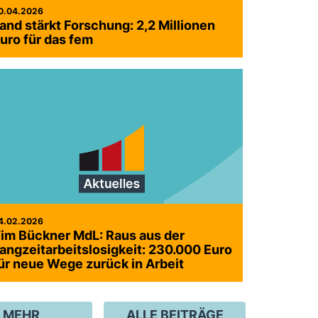
0.04.2026
and stärkt Forschung: 2,2 Millionen
uro für das fem
4.02.2026
im Bückner MdL: Raus aus der
angzeitarbeitslosigkeit: 230.000 Euro
ür neue Wege zurück in Arbeit
MEHR
ALLE BEITRÄGE