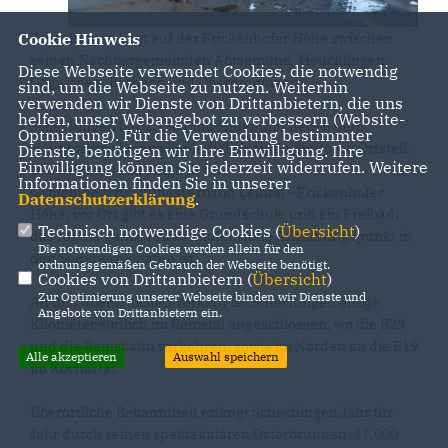
Schechingen liegt auf der Frickenhofer Höhe zwischen
Cookie Hinweis
seinen Nachbargemeinden Abtsgmünd, Heuchlingen,
Diese Webseite verwendet Cookies, die notwendig
Göggingen, Eschach und Obergröningen.
sind, um die Webseite zu nutzen. Weiterhin
verwenden wir Dienste von Drittanbietern, die uns
helfen, unser Webangebot zu verbessern (Website-
Schechingen hat 2.250 Einwohner und neben dem
Optmierung). Für die Verwendung bestimmter
Hauptort mit Leinweiler lediglich einen größeren Ortsteil.
Dienste, benötigen wir Ihre Einwilligung. Ihre
Einwilligung können Sie jederzeit widerrufen. Weitere
Die Gemeinde ist Mitglied im
Informationen finden Sie in unserer
Gemeindeverwaltungsverband Leintal - Frickenhofer
Datenschutzerklärung
.
Höhe, vor Ort gibt es eine Grundschule und ein Freibad,
Technisch notwendige Cookies (
Übersicht
)
das für die ganze Frickenhofer Höhe Anziehungspunkt in
Die notwendigen Cookies werden allein für den
den Sommermonaten ist.
ordnungsgemäßen Gebrauch der Webseite benötigt.
Cookies von Drittanbietern (
Übersicht
)
Zur Optimierung unserer Webseite binden wir Dienste und
An den überörtlichen Verkehr ist Schechingen einige
Angebote von Drittanbietern ein.
Kilometer südlich im Remstal angeschlossen, wo die B29
und die Remsbahn verkehren, sowie im Norden an die B19
Alle akzeptieren
Auswahl speichern
im Kochertal.
Überörtliche Bekanntheit erlangt Schechingen Jahr für
Jahr durch seinen spektakulären Osterbrunnen. 11.000