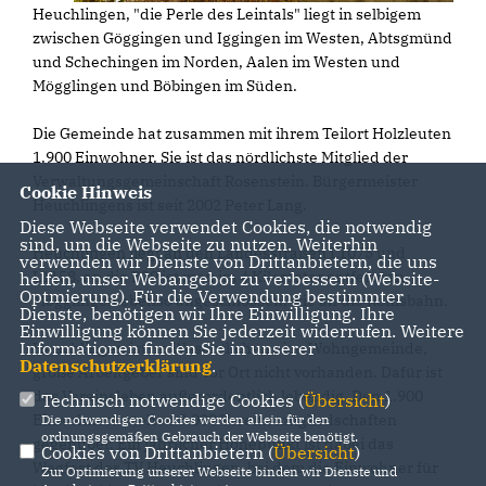
Heuchlingen, "die Perle des Leintals" liegt in selbigem
zwischen Göggingen und Iggingen im Westen, Abtsgmünd
und Schechingen im Norden, Aalen im Westen und
Mögglingen und Böbingen im Süden.
Die Gemeinde hat zusammen mit ihrem Teilort Holzleuten
1.900 Einwohner. Sie ist das nördlichste Mitglied der
Verwaltungsgemeinschaft Rosenstein. Bürgermeister
Cookie Hinweis
Heuchlingens ist seit 2002 Peter Lang.
Diese Webseite verwendet Cookies, die notwendig
sind, um die Webseite zu nutzen. Weiterhin
Heuchlingen liegt an den Landesstraßen L1075 und
verwenden wir Dienste von Drittanbietern, die uns
L1158, an die B29 ist man im 4 Kilometer entfernten
helfen, unser Webangebot zu verbessern (Website-
Optmierung). Für die Verwendung bestimmter
Mögglingen ebenso angeschlossen, wie an die Remsbahn.
Dienste, benötigen wir Ihre Einwilligung. Ihre
Einwilligung können Sie jederzeit widerrufen. Weitere
Informationen finden Sie in unserer
Heuchlingen ist im Wesentlichen eine Wohngemeinde,
Datenschutzerklärung
.
große Arbeitgeber sind vor Ort nicht vorhanden. Dafür ist
das Vereinsleben außerordentlich lebendig. Den 1.900
Technisch notwendige Cookies (
Übersicht
)
Einwohnern stehen 3.000 Vereinsmitgliedschaften
Die notwendigen Cookies werden allein für den
ordnungsgemäßen Gebrauch der Webseite benötigt.
gegenüber. Ein jährlicher Höhepunkt ist dabei das
Cookies von Drittanbietern (
Übersicht
)
Wegfest des TV Heuchlingen, bei dem die Einwohner für
Zur Optimierung unserer Webseite binden wir Dienste und