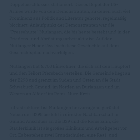
Doppelbeschlusses stationiert. Dieses Depot der US-
Armee wurde von den Demonstranten, zu denen auch viel
Prominenz aus Politik und Literatur gehörte, regelmäßig
blockiert. Anlaufpunkt der Demonstranten war die
"Pressehütte" Mutlangen, die bis heute besteht und in der
Friedens- und Abrüstungsarbeit aktiv ist. Auf der
Mutlanger Heide lässt sich diese Geschichte auf dem
Geschichtspfad nachverfolgen.
Mutlangen hat 6.700 Einwohner, die sich auf den Hauptort
und den Teilort Pfersbach verteilen. Die Gemeinde liegt an
der B298 und grenzt im Süden und Osten an die Stadt
Schwäbisch Gmünd, im Norden an Durlangen und im
Westen an Alfdorf im Rems-Murr-Kreis.
Infrastrukturell ist Mutlangen hervorragend gerüstet.
Neben der B298 besteht in direkter Nachbarschaft in
Gmünd Anschluss an die B29 und die Remsbahn, die
Stauferklinik ist als großes Klinikum und Arbeitgeber vor
Ort. Es bestehen zwei Grundschulen, eine Real- und