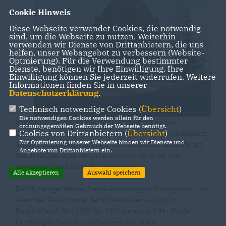
Cookie Hinweis
Diese Webseite verwendet Cookies, die notwendig
sind, um die Webseite zu nutzen. Weiterhin
verwenden wir Dienste von Drittanbietern, die uns
helfen, unser Webangebot zu verbessern (Website-
Optmierung). Für die Verwendung bestimmter
Dienste, benötigen wir Ihre Einwilligung. Ihre
Einwilligung können Sie jederzeit widerrufen. Weitere
Informationen finden Sie in unserer
Datenschutzerklärung
.
Technisch notwendige Cookies (
Übersicht
)
Die notwendigen Cookies werden allein für den
Mutlangen dürfte es von der Bekanntheit seines
ordnungsgemäßen Gebrauch der Webseite benötigt.
Cookies von Drittanbietern (
Übersicht
)
Ortsnamens her fast mit seiner Nachbarstadt Schwäbisch
Zur Optimierung unserer Webseite binden wir Dienste und
Gmünd aufnehmen können. Dies liegt zum einen an der
Angebote von Drittanbietern ein.
Stauferklinik, zum anderen aber vor allem an der
bewegten Geschichte der Gemeinde.
Alle akzeptieren
Auswahl speichern
Die Mutlanger Heide, heute ein sonniges Wohngebiet, war
einer der Geburtsorte der Friedensbewegung in
Deutschland. Von 1983 bis 1990 waren auf der Heide
Pershing-II-Raketen im Rahmen des Nato-