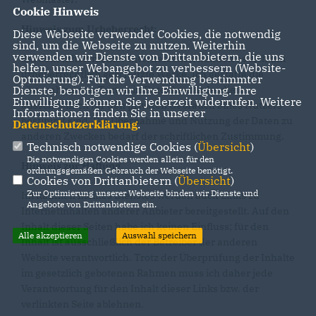
Cookie Hinweis
Hinweis zum Urheberrecht:
Diese Webseite verwendet Cookies, die notwendig
sind, um die Webseite zu nutzen. Weiterhin
verwenden wir Dienste von Drittanbietern, die uns
Bei dem Inhalt meiner Internetseiten handelt es sich um
helfen, unser Webangebot zu verbessern (Website-
urheberrechtlich geschützte Werke. Ich gestatte die
Optmierung). Für die Verwendung bestimmter
Übernahme von Texten in Datenbestände, die
Dienste, benötigen wir Ihre Einwilligung. Ihre
Einwilligung können Sie jederzeit widerrufen. Weitere
ausschließlich für den privaten Gebrauch eines Nutzers
Informationen finden Sie in unserer
bestimmt sind. Die Übernahme und Nutzung der Daten zu
Datenschutzerklärung
.
anderen Zwecken bedarf der schriftlichen Zustimmung.
Technisch notwendige Cookies (
Übersicht
)
Die notwendigen Cookies werden allein für den
Hinweis zur Haftung
ordnungsgemäßen Gebrauch der Webseite benötigt.
Cookies von Drittanbietern (
Übersicht
)
Zur Optimierung unserer Webseite binden wir Dienste und
Im Rahmen meines Dienstes werden auch Links zu
Angebote von Drittanbietern ein.
Internetinhalten anderer Anbieter bereitgestellt. Auf den
Inhalt dieser Seiten habe ich keinen Einfluss; für den
Alle akzeptieren
Auswahl speichern
Inhalt ist ausschließlich der Betreiber der anderen
Website verantwortlich. Trotz der Überprüfung der Inhalte
im gesetzlich gebotenen Rahmen muss ich daher jede
Verantwortung für den Inhalt dieser Links bzw. der
verlinkten Seite ablehnen.