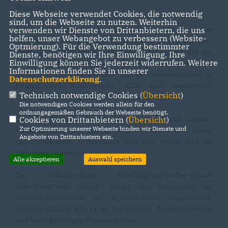
Wohnplätze.
Diese Webseite verwendet Cookies, die notwendig
sind, um die Webseite zu nutzen. Weiterhin
verwenden wir Dienste von Drittanbietern, die uns
Sehenswürdigkeiten von Abtsgmünd sind die vier
helfen, unser Webangebot zu verbessern (Website-
Schlösser in der Teilorten Hohenstadt, Untergröningen,
Optmierung). Für die Verwendung bestimmter
Laubach und Neubronn. Das Schloss Hohenstadt mit der
Dienste, benötigen wir Ihre Einwilligung. Ihre
Einwilligung können Sie jederzeit widerrufen. Weitere
Schloss- und Wallfahrtskirche besitzt einen der ältesten
Informationen finden Sie in unserer
Heckengärten Europas, das Schloss Untergröningen ist
Datenschutzerklärung
.
Heimat des Kunstvereins KISS und veranstaltet
Technisch notwendige Cookies (
Übersicht
)
überregional bedeutende Dauerausstellungen.
Die notwendigen Cookies werden allein für den
ordnungsgemäßen Gebrauch der Webseite benötigt.
Cookies von Drittanbietern (
Übersicht
)
Die vielfältige Landschaft mit Kocher- und Leintal,
Zur Optimierung unserer Webseite binden wir Dienste und
Hammerschmiede- und Laubachsee, sowie den vielen
Angebote von Drittanbietern ein.
naturbelassenen Seitentälern lädt das ganze Jahr zu
Naturvergnügen ein.
Alle akzeptieren
Auswahl speichern
Das Schulzentrum Friedrich-von-Keller-Schule
beherbergt eine Grund-, Haupt- und Realschule, das
Jakobus-Gymansium ist in kirchlicher Trägerschaft.
Darüber hinaus gibt es in Hohenstadt, Pommertsweiler
und Untergröningen Grundschulen.