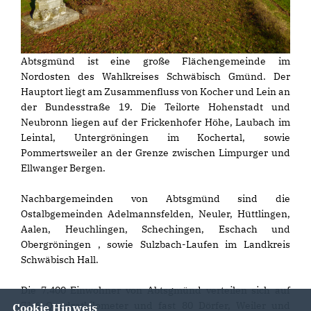
Abtsgmünd ist eine große Flächengemeinde im
Nordosten des Wahlkreises Schwäbisch Gmünd. Der
Hauptort liegt am Zusammenfluss von Kocher und Lein an
der Bundesstraße 19. Die Teilorte Hohenstadt und
Neubronn liegen auf der Frickenhofer Höhe, Laubach im
Leintal, Untergröningen im Kochertal, sowie
Pommertsweiler an der Grenze zwischen Limpurger und
Ellwanger Bergen.
Nachbargemeinden von Abtsgmünd sind die
Ostalbgemeinden Adelmannsfelden, Neuler, Hüttlingen,
Aalen, Heuchlingen, Schechingen, Eschach und
Obergröningen , sowie Sulzbach-Laufen im Landkreis
Schwäbisch Hall.
Die 7.400 Einwohner von Abtsgmünd verteilen sich auf
71,6 Quadratkilometer und fast 80 Dörfer, Weiler und
Cookie Hinweis