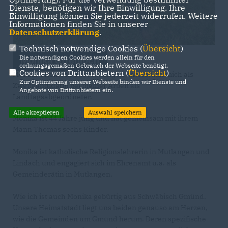
Dienste, benötigen wir Ihre Einwilligung. Ihre
Einwilligung können Sie jederzeit widerrufen. Weitere
Informationen finden Sie in unserer
Datenschutzerklärung
.
Technisch notwendige Cookies (
Übersicht
)
Die notwendigen Cookies werden allein für den
Monika Offenloch
ordnungsgemäßen Gebrauch der Webseite benötigt.
Cookies von Drittanbietern (
Übersicht
)
Monika Offenloch aus Mutlangen unterstützt mich als
Zur Optimierung unserer Webseite binden wir Dienste und
Zweitkandidatin bei meiner Arbeit als
Angebote von Drittanbietern ein.
Landtagsabgeordneter.
Alle akzeptieren
Auswahl speichern
Monika ist 44 Jahre jung und hat gemeinsam mit ihrem
Mann Thomas sechs Kinder.
Monika ist katholische Religionslehrerin in Mutlangen und
Lindach und engagiert sich im Ehrenamt u.a. als
Gemeinderätin in Mutlangen.
Wie ich ist auch Monika gebürtig aus Schwäbisch Gmünd.
Unsere Heimatstadt liegt uns beiden genauso am Herzen,
wie die Gemeinden um Gmünd herum. Deren spezifische