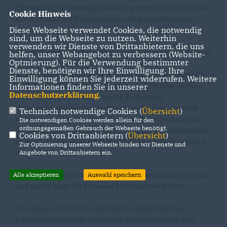
Erbringung der jeweiligen Leistung nutzen und für die die
Cookie Hinweis
zuvor genannten Grundsätze zur Datenverarbeitung
Diese Webseite verwendet Cookies, die notwendig
gelten.
sind, um die Webseite zu nutzen. Weiterhin
verwenden wir Dienste von Drittanbietern, die uns
Für die Kommunikation bitten wir das Kontaktformular zu
helfen, unser Webangebot zu verbessern (Website-
Optmierung). Für die Verwendung bestimmter
verwenden. Darüberhinaus finden Sie in unserem
Dienste, benötigen wir Ihre Einwilligung. Ihre
Internetangebot u.U. weitere E-Mail-Adressen einzelner
Einwilligung können Sie jederzeit widerrufen. Weitere
Stellen oder Personen. Auch an diese Adressen können
Informationen finden Sie in unserer
Datenschutzerklärung
.
Sie E-Mails senden. Möchten Sie E-Mails mit
Dateianhängen senden, so beachten Sie bitte, dass wir
Technisch notwendige Cookies (
Übersicht
)
nicht alle auf dem Markt verfügbaren Dateiformate und
Die notwendigen Cookies werden allein für den
ordnungsgemäßen Gebrauch der Webseite benötigt.
Anwendungen unterstützen können. In Einzelfällen kann
Cookies von Drittanbietern (
Übersicht
)
es möglich sein, dass die E-Mail nicht verarbeitet werden
Zur Optimierung unserer Webseite binden wir Dienste und
kann.
Angebote von Drittanbietern ein.
Diese Hinweise gelten nur für die Kommunikation mit mir
Alle akzeptieren
Auswahl speichern
und gelten nicht für Verweise auf Angebote Dritter.
Wir weisen darauf hin, dass bei der elektronischen
Kommunikation eine unbefugte Kenntnisnahme oder