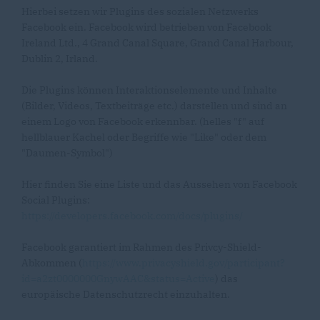
Hierbei setzen wir Plugins des sozialen Netzwerks
Facebook ein. Facebook wird betrieben von Facebook
Ireland Ltd., 4 Grand Canal Square, Grand Canal Harbour,
Dublin 2, Irland.
Die Plugins können Interaktionselemente und Inhalte
(Bilder, Videos, Textbeiträge etc.) darstellen und sind an
einem Logo von Facebook erkennbar. (helles "f" auf
hellblauer Kachel oder Begriffe wie "Like" oder dem
"Daumen-Symbol")
Hier finden Sie eine Liste und das Aussehen von Facebook
Social Plugins:
https://developers.facebook.com/docs/plugins/
Facebook garantiert im Rahmen des Privcy-Shield-
Abkommen (
https://www.privacyshield.gov/participant?
id=a2zt0000000GnywAAC&status=Active
) das
europäische Datenschutzrecht einzuhalten.