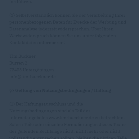
fortführen.
(3) Selbstverständlich können Sie der Verarbeitung Ihrer
personenbezogenen Daten für Zwecke der Werbung und
Datenanalyse jederzeit widersprechen. Über Ihren
Werbewiderspruch können Sie uns unter folgenden
Kontaktdaten informieren:
Tim Bückner
Burren 2
73453 Untergöningen
info@tim-bueckner.de
§7 Geltung von Nutzungsbedingungen / Haftung
(1) Der Haftungsausschluss und die
Nutzungsbedingungen sind als Teil des
Internetangebotes www.tim-bueckner.de zu betrachten.
Sofern Teile oder einzelne Formulierungen dieses Textes
der geltenden Rechtslage nicht, nicht mehr oder nicht
vollständig entsprechen sollten, bleiben die übrigen Teile