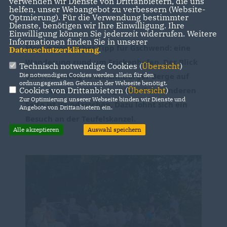
verwenden wir Dienste von Drittanbietern, die uns
Atmosphäre.
helfen, unser Webangebot zu verbessern (Website-
Optmierung). Für die Verwendung bestimmter
Dienste, benötigen wir Ihre Einwilligung. Ihre
Einwilligung können Sie jederzeit widerrufen. Weitere
Informationen finden Sie in unserer
Mein persönlicher Tipp für Gschwend: eine 
Datenschutzerklärung
.
Wanderung rund um Frickenhofen. Der Blick 
Technisch notwendige Cookies (
Übersicht
)
vom Höhenzug in die Limburger Berge auf 
Die notwendigen Cookies werden allein für den
ordnungsgemäßen Gebrauch der Webseite benötigt.
der einen und Richtung Alb auf der anderen 
Cookies von Drittanbietern (
Übersicht
)
Zur Optimierung unserer Webseite binden wir Dienste und
Seite ist wunderschön. Dazu lohnt sich ein 
Angebote von Drittanbietern ein.
Besuch an der Teufelskanzel.
Alle akzeptieren
Auswahl speichern