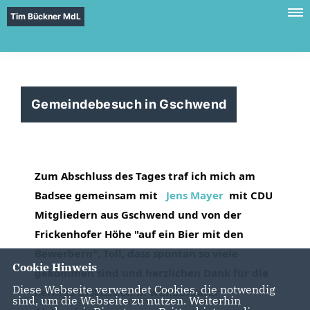
Tim Bückner MdL
Gemeindebesuch in Gschwend
Zum Abschluss des Tages traf ich mich am 
Badsee gemeinsam mit 
Jens Mayer
mit CDU 
Mitgliedern aus Gschwend und von der 
Frickenhofer Höhe "auf ein Bier mit den 
Bewerbern". Toll, dass spontan so viele 
Cookie Hinweis
gekommen sind und herzlichen Dank für die 
Diese Webseite verwendet Cookies, die notwendig
kernige Diskussion in wunderbarer 
sind, um die Webseite zu nutzen. Weiterhin