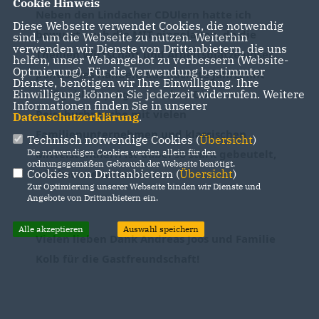
Cookie Hinweis
Neben den Lindacher CDUlern hatte ich 
Diese Webseite verwendet Cookies, die notwendig
bewusst auch die MIT eingeladen, da die 
sind, um die Webseite zu nutzen. Weiterhin
verwenden wir Dienste von Drittanbietern, die uns
Themen Wirtschaft und Arbeitsplätze unser 
helfen, unser Webangebot zu verbessern (Website-
Optmierung). Für die Verwendung bestimmter
politisches Handeln das nächste Jahrzehnt 
Dienste, benötigen wir Ihre Einwilligung. Ihre
maßgeblich prägen werden. Die 
Einwilligung können Sie jederzeit widerrufen. Weitere
Informationen finden Sie in unserer
Reisebusbranche mit vielen 
Datenschutzerklärung
.
Familienunternehmen und klassischen 
Technisch notwendige Cookies (
Übersicht
)
Mittelständlern ist dabei so stark gebeutelt, 
Die notwendigen Cookies werden allein für den
ordnungsgemäßen Gebrauch der Webseite benötigt.
wie kaum eine andere.
Cookies von Drittanbietern (
Übersicht
)
Zur Optimierung unserer Webseite binden wir Dienste und
Angebote von Drittanbietern ein.
Alle akzeptieren
Auswahl speichern
Vielen lieben Dank Andreas Joos und Familie 
Kolb für die Gastfreundschaft!