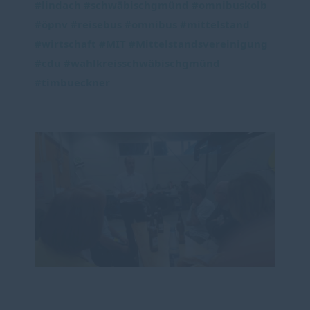
#lindach
#schwäbischgmünd
#omnibuskolb
#öpnv
#reisebus
#omnibus
#mittelstand
#wirtschaft
#MIT
#Mittelstandsvereinigung
#cdu
#wahlkreisschwäbischgmünd
#timbueckner