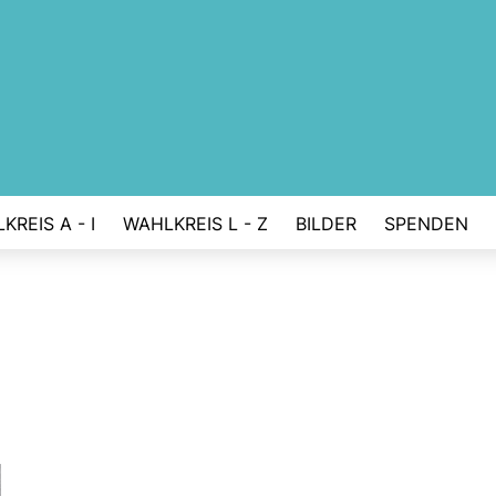
KREIS A - I
WAHLKREIS L - Z
BILDER
SPENDEN