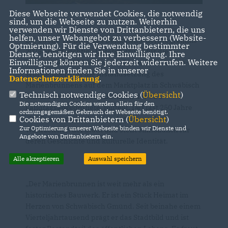
Diese Webseite verwendet Cookies, die notwendig
sind, um die Webseite zu nutzen. Weiterhin
verwenden wir Dienste von Drittanbietern, die uns
helfen, unser Webangebot zu verbessern (Website-
Die zweite Tranche des Denkmalförderprogramms
Optmierung). Für die Verwendung bestimmter
2025 bringt wichtige Unterstützung für die
Dienste, benötigen wir Ihre Einwilligung. Ihre
Einwilligung können Sie jederzeit widerrufen. Weitere
Stauferstadt: 47.550 Euro stellt das Land Baden-
Informationen finden Sie in unserer
Württemberg für die Instandsetzung des
Datenschutzerklärung
.
Marienbrunnens auf dem Marktplatz in Schwäbisch
Technisch notwendige Cookies (
Übersicht
)
Gmünd bereit, wie Tim Bückner, der CDU-
Die notwendigen Cookies werden allein für den
Landtagsabgeordnete, mitteilt. Der fast 250 Jahre
ordnungsgemäßen Gebrauch der Webseite benötigt.
Cookies von Drittanbietern (
Übersicht
)
alte Brunnen gilt als eines der prägenden
Zur Optimierung unserer Webseite binden wir Dienste und
Wahrzeichen der Stadt und steht sinnbildlich für
Angebote von Drittanbietern ein.
deren Geschichte und kulturelle Identität.
Alle akzeptieren
Auswahl speichern
Der Marienbrunnen ist weit mehr als ein
historisches Bauwerk. Er ist ein Stück Heimat im
Herzen von Schwäbisch Gmünd. Seit beinahe einem
Vierteljahrtausend prägt er das Stadtbild und ist