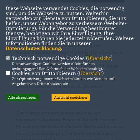
Diese Webseite verwendet Cookies, die notwendig
sind, um die Webseite zu nutzen. Weiterhin
verwenden wir Dienste von Drittanbietern, die uns
helfen, unser Webangebot zu verbessern (Website-
Die zweite Tranche des Denkmalförderprogramms
Optmierung). Für die Verwendung bestimmter
2025 bringt wichtige Unterstützung für die
Dienste, benötigen wir Ihre Einwilligung. Ihre
Einwilligung können Sie jederzeit widerrufen. Weitere
Stauferstadt: 47.550 Euro stellt das Land Baden-
Informationen finden Sie in unserer
Württemberg für die Instandsetzung des
Datenschutzerklärung
.
Marienbrunnens auf dem Marktplatz in Schwäbisch
Technisch notwendige Cookies (
Übersicht
)
Gmünd bereit, wie Tim Bückner, der CDU-
Die notwendigen Cookies werden allein für den
Landtagsabgeordnete, mitteilt. Der fast 250 Jahre
ordnungsgemäßen Gebrauch der Webseite benötigt.
Cookies von Drittanbietern (
Übersicht
)
alte Brunnen gilt als eines der prägenden
Zur Optimierung unserer Webseite binden wir Dienste und
Wahrzeichen der Stadt und steht sinnbildlich für
Angebote von Drittanbietern ein.
deren Geschichte und kulturelle Identität.
Alle akzeptieren
Auswahl speichern
Der Marienbrunnen ist weit mehr als ein
historisches Bauwerk. Er ist ein Stück Heimat im
Herzen von Schwäbisch Gmünd. Seit beinahe einem
Vierteljahrtausend prägt er das Stadtbild und ist