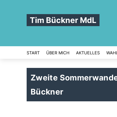
Tim Bückner MdL
START
ÜBER MICH
AKTUELLES
WAHL
Zweite Sommerwander
Bückner