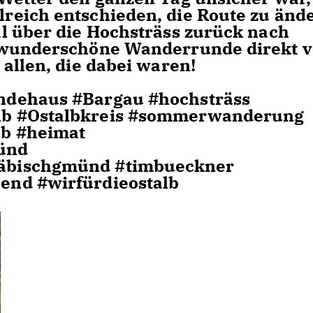
reich entschieden, die Route zu änd
l über die Hochsträss zurück nach
 wunderschöne Wanderrunde direkt v
allen, die dabei waren!
ndehaus #Bargau #hochsträss
lb #Ostalbkreis #sommerwanderung
b #heimat
ünd
äbischgmünd #timbueckner
end #wirfürdieostalb