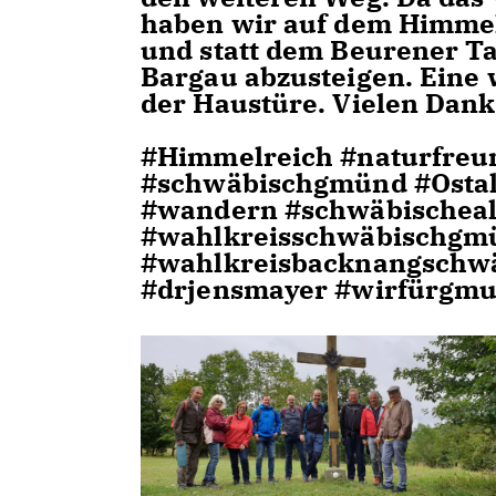
haben wir auf dem Himmel
und statt dem Beurener Ta
Bargau abzusteigen. Eine
der Haustüre. Vielen Dank 
#Himmelreich #naturfreu
#schwäbischgmünd #Osta
#wandern #schwäbischeal
#wahlkreisschwäbischgm
#wahlkreisbacknangschw
#drjensmayer #wirfürgmu