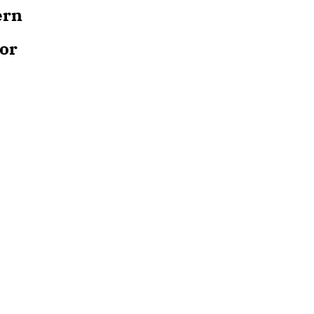
ern
or