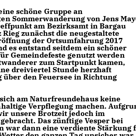
eine schöne Gruppe an
ten Sommerwanderung von Jens May
effpunkt am Bezirksamt in Bargau
z Rieg zunächst die neugestaltete
Eröffnung der Ortsumfahrung 2017
nd es entstand seitdem ein schöner
für Gemeindefeste genutzt werden
htwanderer zum Startpunkt kamen,
ne dreiviertel Stunde herzhaft
ing über den Feuersee in Richtung
sich am Naturfreundehaus keine
hhaltige Verpflegung machen. Aufgru
r unsere Brotzeit jedoch im
gebracht. Das zünftige Vesper bei
en war dann eine verdiente Stärkung 
Wetter den ganzen Tag unsicher war,