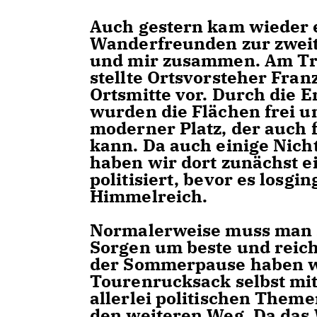
Auch gestern kam wieder 
Wanderfreunden zur zwei
und mir zusammen. Am Tr
stellte Ortsvorsteher Fran
Ortsmitte vor. Durch die 
wurden die Flächen frei u
moderner Platz, der auch 
kann. Da auch einige Nic
haben wir dort zunächst ei
politisiert, bevor es losg
Himmelreich.
Normalerweise muss man 
Sorgen um beste und reic
der Sommerpause haben wi
Tourenrucksack selbst mit
allerlei politischen Them
den weiteren Weg. Da das 