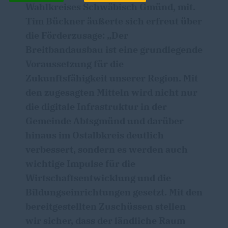
Wahlkreises Schwäbisch Gmünd, mit.
Tim Bückner äußerte sich erfreut über
die Förderzusage: „Der
Breitbandausbau ist eine grundlegende
Voraussetzung für die
Zukunftsfähigkeit unserer Region. Mit
den zugesagten Mitteln wird nicht nur
die digitale Infrastruktur in der
Gemeinde Abtsgmünd und darüber
hinaus im Ostalbkreis deutlich
verbessert, sondern es werden auch
wichtige Impulse für die
Wirtschaftsentwicklung und die
Bildungseinrichtungen gesetzt. Mit den
bereitgestellten Zuschüssen stellen
wir sicher, dass der ländliche Raum