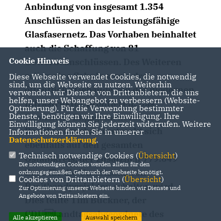
Anbindung von insgesamt 1.354
Anschlüssen an das leistungsfähige
Glasfasernetz. Das Vorhaben beinhaltet
auch die Schaffung von 81
Cookie Hinweis
Gewerbeanschlüssen. Des Weiteren
sollen eine Schule sowie drei
Diese Webseite verwendet Cookies, die notwendig
sind, um die Webseite zu nutzen. Weiterhin
öffentliche Gebäude von der modernen
verwenden wir Dienste von Drittanbietern, die uns
helfen, unser Webangebot zu verbessern (Website-
Infrastruktur profitieren. Das
Optmierung). Für die Verwendung bestimmter
Dienste, benötigen wir Ihre Einwilligung. Ihre
finanzielle Engagement für den
Einwilligung können Sie jederzeit widerrufen. Weitere
Breitbandausbau erstreckt sich
Informationen finden Sie in unserer
Datenschutzerklärung
.
ebenfalls auf den gesamten
Technisch notwendige Cookies (
Übersicht
)
Ostalbkreis, der zusätzlich 779.649
Die notwendigen Cookies werden allein für den
Euro für die Umsetzung von
ordnungsgemäßen Gebrauch der Webseite benötigt.
Cookies von Drittanbietern (
Übersicht
)
Breitbandprojekten erhalten wird.
Zur Optimierung unserer Webseite binden wir Dienste und
Angebote von Drittanbietern ein.
Dies teilte Tim Bückner, der
CDULandtagsabgeordnete des
Alle akzeptieren
Auswahl speichern