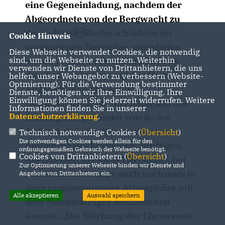
eine Gegeneinladung, nachdem der
Abgeordnete von der Bergwacht zu
deren WaldWeihnachtsfeier im
Cookie Hinweis
vergangenen Dezember eingeladen
Diese Webseite verwendet Cookies, die notwendig
sind, um die Webseite zu nutzen. Weiterhin
worden war. Neben einer Führung
verwenden wir Dienste von Drittanbietern, die uns
durch den Landtag und das Haus der
helfen, unser Webangebot zu verbessern (Website-
Optmierung). Für die Verwendung bestimmter
Abgeordneten gab es eine
Dienste, benötigen wir Ihre Einwilligung. Ihre
Einwilligung können Sie jederzeit widerrufen. Weitere
Gesprächsrunde im Plenarsaal des
Informationen finden Sie in unserer
Datenschutzerklärung
.
Landtags. Abgerundet wurde der
Aufenthalt in Stuttgart mit einer
Technisch notwendige Cookies (
Übersicht
)
Die notwendigen Cookies werden allein für den
Einladung Bückners zum zünftigen
ordnungsgemäßen Gebrauch der Webseite benötigt.
Cookies von Drittanbietern (
Übersicht
)
Abendessen in einem Wirtshaus, bei
Zur Optimierung unserer Webseite binden wir Dienste und
dem sich die Gruppe auch nochmals in
Angebote von Drittanbietern ein.
ganz ungezwungener Atmosphäre mit
Alle akzeptieren
Auswahl speichern
dem Mandatsträger austauschen
konnte. „Die Stärkung des Ehrenamts