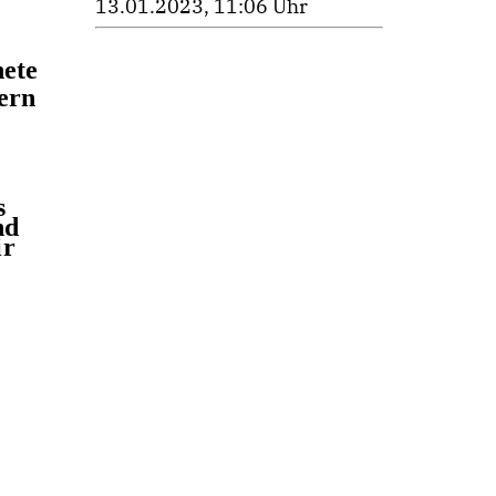
13.01.2023, 11:06 Uhr
nete
gern
s
nd
ir