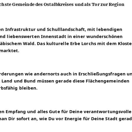
ichste Gemeinde des Ostalbkreises und als Tor zur Region 
ten Infrastruktur und Schulllandschaft, mit lebendigen 
und liebenswerten Innenstadt in einer wunderschönen 
ischem Wald. Das kulturelle Erbe Lorchs mit dem Kloster 
rmarktet.
rderungen wie andernorts auch in Erschließungsfragen un
t. Land und Bund müssen gerade diese Flächengemeinden 
bsfähig bleiben.
hen Empfang und alles Gute für Deine verantwortungsvolle 
 Dir sofort an, wie Du vor Energie für Deine Stadt gerad