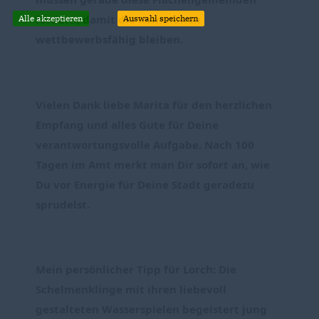
fördern, damit die Kommunen 
Alle akzeptieren
Auswahl speichern
wettbewerbsfähig bleiben.
Vielen Dank liebe Marita für den herzlichen 
Empfang und alles Gute für Deine 
verantwortungsvolle Aufgabe. Nach 100 
Tagen im Amt merkt man Dir sofort an, wie 
Du vor Energie für Deine Stadt geradezu 
sprudelst.
Mein persönlicher Tipp für Lorch: Die 
Schelmenklinge mit ihren liebevoll 
gestalteten Wasserspielen begeistert jung 