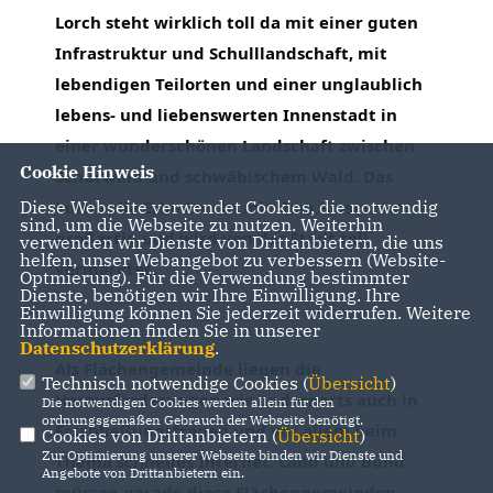
Lorch steht wirklich toll da mit einer guten 
Infrastruktur und Schulllandschaft, mit 
lebendigen Teilorten und einer unglaublich 
lebens- und liebenswerten Innenstadt in 
einer wunderschönen Landschaft zwischen 
Cookie Hinweis
Schurwald und schwäbischem Wald. Das 
kulturelle Erbe Lorchs mit dem Kloster ist 
Diese Webseite verwendet Cookies, die notwendig
sind, um die Webseite zu nutzen. Weiterhin
großartig und wird von der Stadt toll 
verwenden wir Dienste von Drittanbietern, die uns
helfen, unser Webangebot zu verbessern (Website-
vermarktet.
Optmierung). Für die Verwendung bestimmter
Dienste, benötigen wir Ihre Einwilligung. Ihre
Einwilligung können Sie jederzeit widerrufen. Weitere
Informationen finden Sie in unserer
Datenschutzerklärung
.
Als Flächengemeinde liegen die 
Technisch notwendige Cookies (
Übersicht
)
Herausforderungen wie andernorts auch in 
Die notwendigen Cookies werden allein für den
ordnungsgemäßen Gebrauch der Webseite benötigt.
Erschließungsfragen und vor allem beim 
Cookies von Drittanbietern (
Übersicht
)
Zur Optimierung unserer Webseite binden wir Dienste und
Thema schnelles Internet. Land und Bund 
Angebote von Drittanbietern ein.
müssen gerade diese Flächengemeinden 