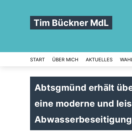
Tim Bückner MdL
START
ÜBER MICH
AKTUELLES
WAHL
Abtsgmünd erhält über
eine moderne und lei
Abwasserbeseitigung