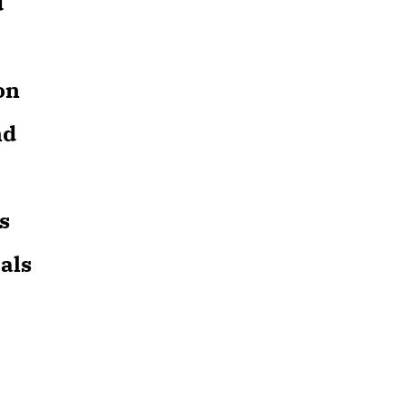
d
on
nd
s
als