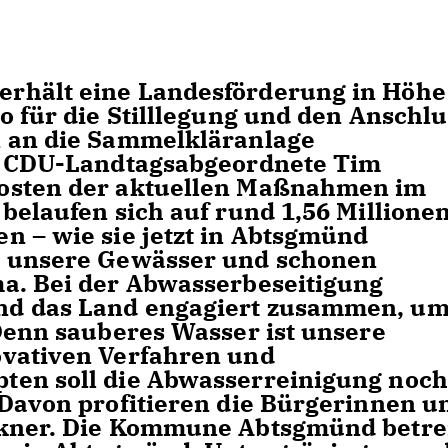
rhält eine Landesförderung in Höhe
o für die Stilllegung und den Anschlu
n an die Sammelkläranlage
er CDU-Landtagsabgeordnete Tim
osten der aktuellen Maßnahmen im
belaufen sich auf rund 1,56 Millione
n – wie sie jetzt in Abtsgmünd
n unsere Gewässer und schonen
a. Bei der Abwasserbeseitigung
nd das Land engagiert zusammen, u
 Denn sauberes Wasser ist unsere
ovativen Verfahren und
ten soll die Abwasserreinigung noch
 Davon profitieren die Bürgerinnen u
ckner. Die Kommune Abtsgmünd betre