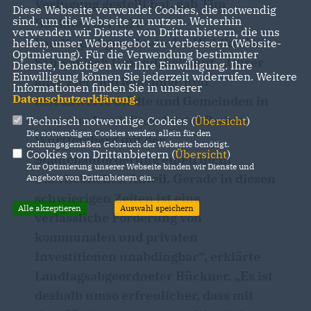
Verfügung gestellt hat, gab Tim
Diese Webseite verwendet Cookies, die notwendig
sind, um die Webseite zu nutzen. Weiterhin
Bückner, der CDU-
verwenden wir Dienste von Drittanbietern, die uns
Landtagsabgeordnete des Wahlkreises
helfen, unser Webangebot zu verbessern (Website-
Optmierung). Für die Verwendung bestimmter
Schwäbisch Gmünd, bekannt. „Unser
Dienste, benötigen wir Ihre Einwilligung. Ihre
Einwilligung können Sie jederzeit widerrufen. Weitere
aller Ziel sind lebendige und
Informationen finden Sie in unserer
Datenschutzerklärung
.
lebenswerte Städte und Gemeinden in
unserem Land. Dazu leistet Baden-
Technisch notwendige Cookies (
Übersicht
)
Die notwendigen Cookies werden allein für den
Württemberg mit der
ordnungsgemäßen Gebrauch der Webseite benötigt.
Cookies von Drittanbietern (
Übersicht
)
Städtebauförderung einen nicht
Zur Optimierung unserer Webseite binden wir Dienste und
unerheblichen Anteil. Gerade in diesen
Angebote von Drittanbietern ein.
schwierigen Zeiten ist eine
Alle akzeptieren
Auswahl speichern
verlässliche Förderung von
kommunalen und privaten
Investitionen unabdingbar“, erklärte
Landtagsabgeordneter Bückner. „Es ist
deshalb umso erfreulicher, dass mit