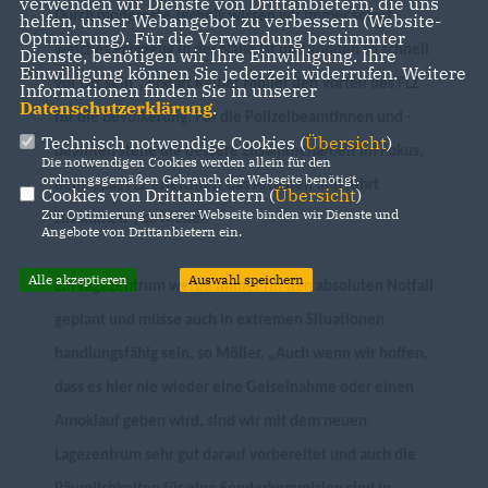
verwenden wir Dienste von Drittanbietern, die uns
Durch modernste Technik wissen wir immer sofort,
helfen, unser Webangebot zu verbessern (Website-
Optmierung). Für die Verwendung bestimmter
welches Fahrzeug in der Nähe ist und können so schnell
Dienste, benötigen wir Ihre Einwilligung. Ihre
Einwilligung können Sie jederzeit widerrufen. Weitere
vor Ort sein“, erklärt Reiner Möller den Vorteil des FLZ
Informationen finden Sie in unserer
Datenschutzerklärung
.
für die Bevölkerung. Für die Polizeibeamtinnen und -
Technisch notwendige Cookies (
Übersicht
)
beamten stehe die bessere Zusammenarbeit im Fokus,
Die notwendigen Cookies werden allein für den
ordnungsgemäßen Gebrauch der Webseite benötigt.
denn „das FLZ erleichtert das Arbeiten und führt
Cookies von Drittanbietern (
Übersicht
)
Zur Optimierung unserer Webseite binden wir Dienste und
zusammen“, so Möller.
Angebote von Drittanbietern ein.
Alle akzeptieren
Auswahl speichern
Ein Lagezentrum werde immer für den absoluten Notfall
geplant und müsse auch in extremen Situationen
handlungsfähig sein, so Möller. „Auch wenn wir hoffen,
dass es hier nie wieder eine Geiselnahme oder einen
Amoklauf geben wird, sind wir mit dem
neuen
Lagezentrum sehr gut darauf vorbereitet und auch die