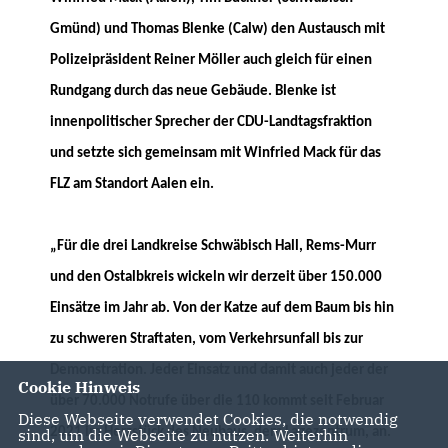
Gmünd) und Thomas Blenke (Calw) den Austausch mit
Polizeipräsident Reiner Möller auch gleich für einen
Rundgang durch das neue Gebäude. Blenke ist
innenpolitischer Sprecher der CDU-Landtagsfraktion
und setzte sich gemeinsam mit Winfried Mack für das
FLZ am Standort Aalen ein.
Für die drei Landkreise Schwäbisch Hall, Rems-Murr
und den Ostalbkreis wickeln wir derzeit über 150.000
Einsätze im Jahr ab. Von der Katze auf dem Baum bis hin
zu schweren Straftaten, vom Verkehrsunfall bis zur
Demonstration. Jeder Einsatz und damit auch jeder der
Cookie Hinweis
über 70.000 Notrufe über die 110 kommt seit Februar
Diese Webseite verwendet Cookies, die notwendig
2021 im Herzstück des Neubaus, dem Lagezentrum, an.
sind, um die Webseite zu nutzen. Weiterhin