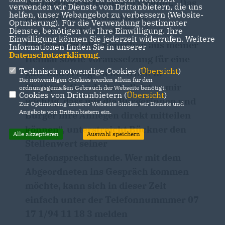
Wahlkreises Schwäbisch Gmünd. „Das
verwenden wir Dienste von Drittanbietern, die uns
helfen, unser Webangebot zu verbessern (Website-
persönliche Gepräch ist ein
Optmierung). Für die Verwendung bestimmter
essentieller Bestandteil meines
Dienste, benötigen wir Ihre Einwilligung. Ihre
Einwilligung können Sie jederzeit widerrufen. Weitere
Einsatzes für die Menschen aus meiner
Informationen finden Sie in unserer
Datenschutzerklärung
.
Heimat sowie Voraussetzung für eine
Technisch notwendige Cookies (
Übersicht
)
gute und erfolgreiche Arbeit in
Die notwendigen Cookies werden allein für den
Stuttgart. Gerade deshalb ist es mir
ordnungsgemäßen Gebrauch der Webseite benötigt.
Cookies von Drittanbietern (
Übersicht
)
wichtig, dass mir die Bürgerinnen und
Zur Optimierung unserer Webseite binden wir Dienste und
Angebote von Drittanbietern ein.
Bürger ihre Anliegen direkt mitteilen
können“, unterstreicht Bückner den
Alle akzeptieren
Auswahl speichern
Stellenwert seiner
Telefonsprechstunde. Wer mit dem
Abgeordneten ins Gespräch kommen
möchte, kann sich in dieser Zeit
einfach unter der Telefonnummmer
07
17 1/94 11 18 3
melden