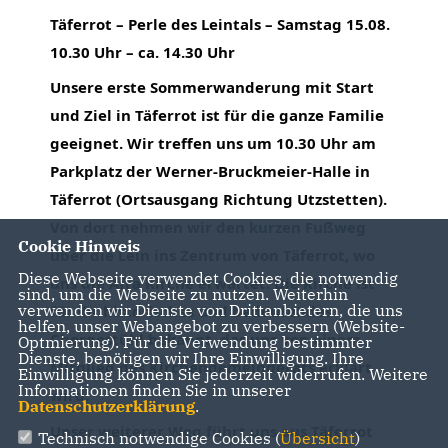
Täferrot – Perle des Leintals – Samstag 15.08.
10.30 Uhr – ca. 14.30 Uhr
Unsere erste Sommerwanderung mit Start
und Ziel in Täferrot ist für die ganze Familie
geeignet. Wir treffen uns um 10.30 Uhr am
Parkplatz der Werner-Bruckmeier-Halle in
Täferrot (Ortsausgang Richtung Utzstetten).
Von dort nehmen wir den kurzen Fußweg
Cookie Hinweis
über die Lein ins Zentrum von Täferrot, wo
Diese Webseite verwendet Cookies, die notwendig
uns die Afra Kirche erwartet. Die Kirche ist
sind, um die Webseite zu nutzen. Weiterhin
verwenden wir Dienste von Drittanbietern, die uns
für ihr historisches und bedeutendes
helfen, unser Webangebot zu verbessern (Website-
Chorgestühl bekannt, das uns von einem
Optmierung). Für die Verwendung bestimmter
Dienste, benötigen wir Ihre Einwilligung. Ihre
Mitglied des Kirchengemeinderats erklärt
Einwilligung können Sie jederzeit widerrufen. Weitere
Informationen finden Sie in unserer
wird.
Datenschutzerklärung
.
Unser weiterer Weg führt uns aus Täferrot
Technisch notwendige Cookies (
Übersicht
)