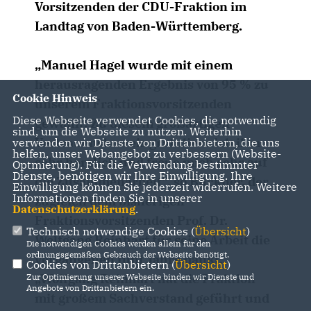
Vorsitzenden der CDU-Fraktion im
Landtag von Baden-Württemberg.
Manuel Hagel wurde mit einem
herausragenden Ergebnis von 95 % zu
Cookie Hinweis
unserem Fraktionsvorsitzenden
Diese Webseite verwendet Cookies, die notwendig
gewählt. Zu diesem großartigen
sind, um die Webseite zu nutzen. Weiterhin
Vertrauensbeweis gratuliere ich ihm
verwenden wir Dienste von Drittanbietern, die uns
helfen, unser Webangebot zu verbessern (Website-
sehr herzlich und freue mich sehr auf
Optmierung). Für die Verwendung bestimmter
Dienste, benötigen wir Ihre Einwilligung. Ihre
die Zusammenarbeit“, so Bückner, der
Einwilligung können Sie jederzeit widerrufen. Weitere
Informationen finden Sie in unserer
zugleich dem bisherigen
Datenschutzerklärung
.
Fraktionsvorsitzenden Prof. Dr.
Technisch notwendige Cookies (
Übersicht
)
Wolfgang Reinhart für seine Arbeit die
Die notwendigen Cookies werden allein für den
ordnungsgemäßen Gebrauch der Webseite benötigt.
vergangenen fünf Jahre dankt.
Cookies von Drittanbietern (
Übersicht
)
Wolfgang Reinhart hat die Fraktion
Zur Optimierung unserer Webseite binden wir Dienste und
Angebote von Drittanbietern ein.
mit großem Sachverstand geführt und