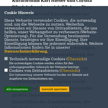
Kuratoriums Karl Hieber und Christa
Rösch informierte sich Bückner über
Cookie Hinweis
die Angebote und Schwerpunkte der
Diese Webseite verwendet Cookies, die notwendig
VHS. Besonders hervor hob er die
sind, um die Webseite zu nutzen. Weiterhin
Dezentralität der VHS mit
verwenden wir Dienste von Drittanbietern, die uns
helfen, unser Webangebot zu verbessern (Website-
Außenstellen in allen Gemeinden des
Optmierung). Für die Verwendung bestimmter
Dienste, benötigen wir Ihre Einwilligung. Ihre
Altkreises Gmünd. Diese Arbeit in der
Einwilligung können Sie jederzeit widerrufen. Weitere
Informationen finden Sie in unserer
Fläche unterstütze er, da die wichtigen
Datenschutzerklärung
.
Themen der Erwachsenenbildung, der
Technisch notwendige Cookies (
Übersicht
)
Alphabetisierung und des
Die notwendigen Cookies werden allein für den
ordnungsgemäßen Gebrauch der Webseite benötigt.
lebenslangen Lernens nicht nur ein
Cookies von Drittanbietern (
Übersicht
)
städtisches Anliegen sei. Die
Zur Optimierung unserer Webseite binden wir Dienste und
Angebote von Drittanbietern ein.
Bedeutung dieser Aufgaben werde
noch weiter zunehmen angesichts der
Alle akzeptieren
Auswahl speichern
großen Herausforderungen
hinsichtlich der Transformation, der