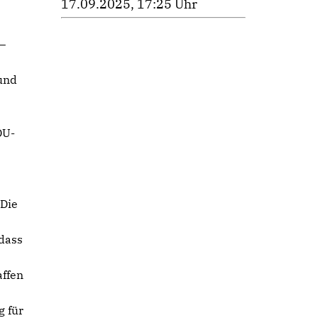
17.09.2025, 17:25 Uhr
–
und
DU-
„Die
 dass
ffen
g für