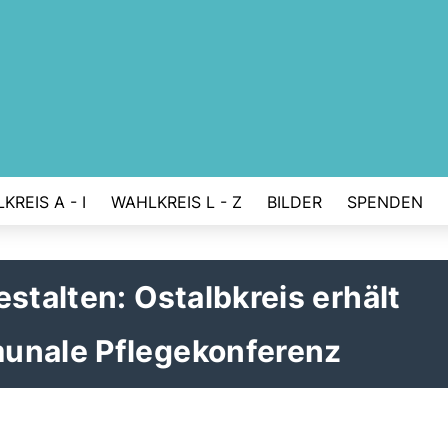
KREIS A - I
WAHLKREIS L - Z
BILDER
SPENDEN
stalten: Ostalbkreis erhält
unale Pflegekonferenz