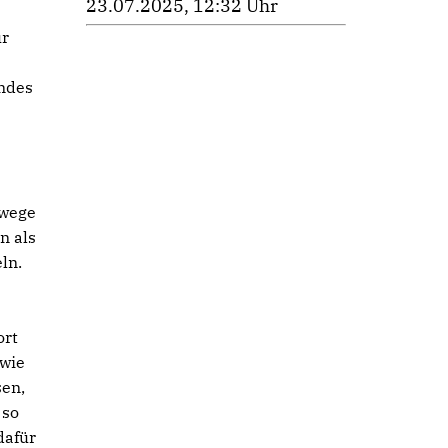
23.07.2025, 12:32 Uhr
ür
ndes
dwege
n als
ln.
ort
 wie
sen,
 so
dafür