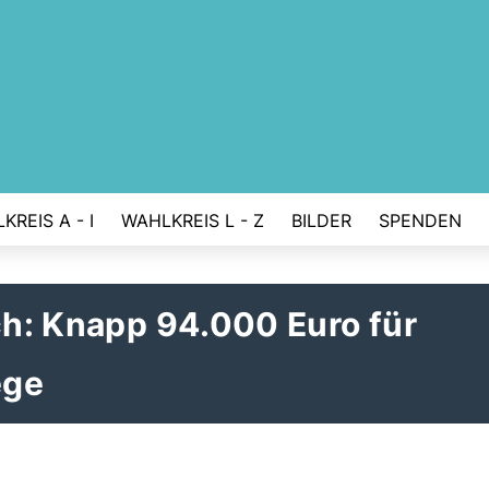
KREIS A - I
WAHLKREIS L - Z
BILDER
SPENDEN
rch: Knapp 94.000 Euro für
ege