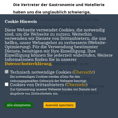
Die Vertreter der Gastronomie und Hotellerie 
haben uns die unglaublich schwierige, 
mancherorts verzweifelte Situation für die 
Cookie Hinweis
Unternehmen im Gastgewerbe nochmals 
Diese Webseite verwendet Cookies, die notwendig
verdeutlicht. Wir stehen hier 
sind, um die Webseite zu nutzen. Weiterhin
verwenden wir Dienste von Drittanbietern, die uns
uneingeschränkt an der Seite der 
helfen, unser Webangebot zu verbessern (Website-
Optmierung). Für die Verwendung bestimmter
Gastronomen und Hoteliers, weshalb ich 
Dienste, benötigen wir Ihre Einwilligung. Ihre
Einwilligung können Sie jederzeit widerrufen. Weitere
auch keinen Hehl daraus mache, dass die 
Informationen finden Sie in unserer
Abwicklung der Novemberhilfen eine 
Datenschutzerklärung
.
Katastrophe ist. Der Lockdown ist ein 
Technisch notwendige Cookies (
Übersicht
)
Die notwendigen Cookies werden allein für den
schwerwiegender Eingriff, der nur mit 
ordnungsgemäßen Gebrauch der Webseite benötigt.
Cookies von Drittanbietern (
Übersicht
)
entsprechender und zeitnahe Entschädigung 
Zur Optimierung unserer Webseite binden wir Dienste und
gerechtfertigt ist. Berlin muss hier endlich 
Angebote von Drittanbietern ein.
liefern.
Alle akzeptieren
Auswahl speichern