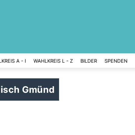
KREIS A - I
WAHLKREIS L - Z
BILDER
SPENDEN
bisch Gmünd