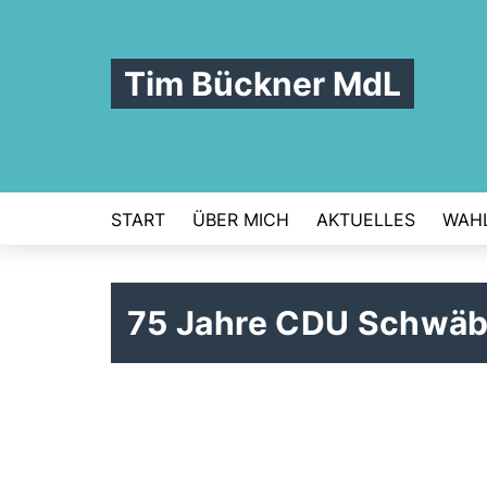
Tim Bückner MdL
START
ÜBER MICH
AKTUELLES
WAHL
75 Jahre CDU Schwä