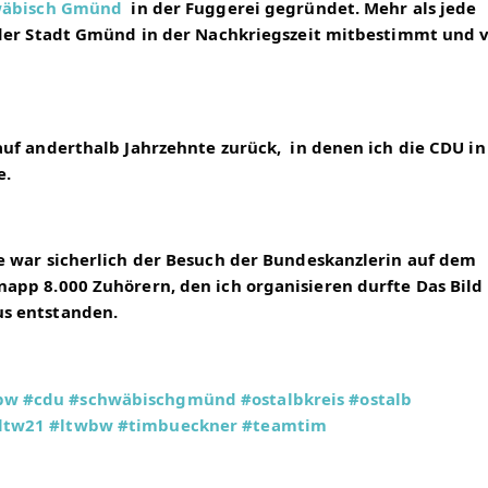
wäbisch Gmünd
in der Fuggerei gegründet. Mehr als jede 
der Stadt Gmünd in der Nachkriegszeit mitbestimmt und vi
f anderthalb Jahrzehnte zurück,  in denen ich die CDU in 
e.
 war sicherlich der Besuch der Bundeskanzlerin auf dem 
pp 8.000 Zuhörern, den ich organisieren durfte Das Bild i
s entstanden.
bw
#cdu
#schwäbischgmünd
#ostalbkreis
#ostalb
ltw21
#ltwbw
#timbueckner
#teamtim