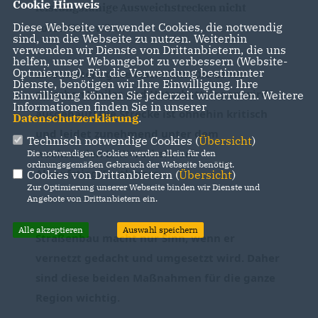
Cookie Hinweis
leistungsfähige Ausweichstrecken nicht 
Diese Webseite verwendet Cookies, die notwendig
vorstellbar wäre.
sind, um die Webseite zu nutzen. Weiterhin
verwenden wir Dienste von Drittanbietern, die uns
helfen, unser Webangebot zu verbessern (Website-
Optmierung). Für die Verwendung bestimmter
Eine weitere gute Nachricht: Die L1160 
Dienste, benötigen wir Ihre Einwilligung. Ihre
zwischen Weiler und Unterbettringen wird 
Einwilligung können Sie jederzeit widerrufen. Weitere
Informationen finden Sie in unserer
ausgebaut! Die Strecke ist ohnehin kritisch 
Datenschutzerklärung
.
und leidet zunehmend unter dem 
Technisch notwendige Cookies (
Übersicht
)
wachsenden LKW-Verkehr am 
Die notwendigen Cookies werden allein für den
ordnungsgemäßen Gebrauch der Webseite benötigt.
Albaufstieg/Furtlepass.
Cookies von Drittanbietern (
Übersicht
)
Zur Optimierung unserer Webseite binden wir Dienste und
Angebote von Drittanbietern ein.
Alle akzeptieren
Auswahl speichern
Straßenbau macht nur Sinn, wenn er 
vernetzt gedacht und umgesetzt wird. Daher 
sind diese beiden Maßnahmen für die ganze 
Region wichtig.