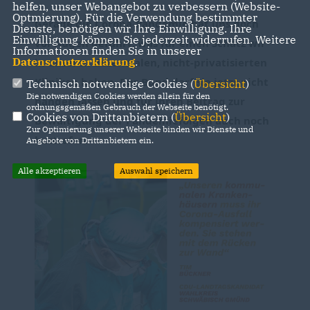
helfen, unser Webangebot zu verbessern (Website-
Optmierung). Für die Verwendung bestimmter
Gerade die Corona-Pandemie hat uns doch
Dienste, benötigen wir Ihre Einwilligung. Ihre
Einwilligung können Sie jederzeit widerrufen. Weitere
vor Augen geführt, was für einen Schatz wir
Informationen finden Sie in unserer
Datenschutzerklärung
.
in unseren dezentralen, nicht-privatisierten
Kliniken haben. Der Bund darf sie jetzt nicht
Technisch notwendige Cookies (
Übersicht
)
Die notwendigen Cookies werden allein für den
hängen lassen und für ihren Beitrag zur
ordnungsgemäßen Gebrauch der Webseite benötigt.
Cookies von Drittanbietern (
Übersicht
)
Bewältigung der Pandemiefolgen auch noch
Zur Optimierung unserer Webseite binden wir Dienste und
bestrafen.
Angebote von Drittanbietern ein.
Alle akzeptieren
Auswahl speichern