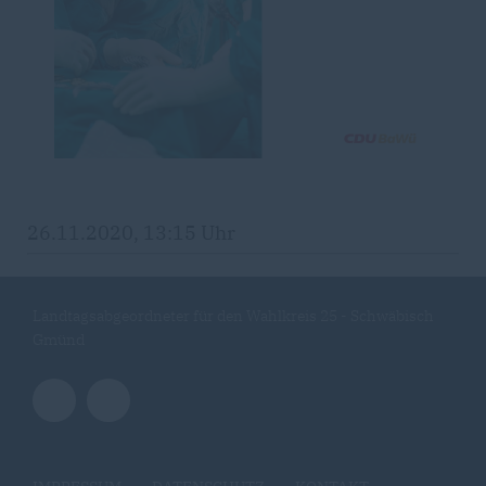
26.11.2020, 13:15 Uhr
Landtagsabgeordneter für den Wahlkreis 25 - Schwäbisch
Gmünd