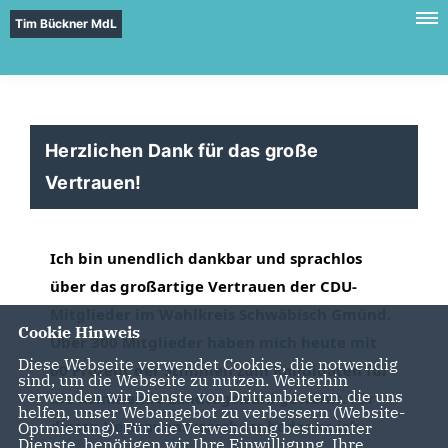
Tim Bückner MdL
Herzlichen Dank für das große
Vertrauen!
Ich bin unendlich dankbar und sprachlos 
über das großartige Vertrauen der CDU-
Mitglieder im Wahlkreis Schwäbisch Gmünd. 
Cookie Hinweis
Über 300 Mitglieder haben mich heute mit 
Diese Webseite verwendet Cookies, die notwendig
60 Prozent der Stimmen zum Kandidaten für 
sind, um die Webseite zu nutzen. Weiterhin
verwenden wir Dienste von Drittanbietern, die uns
die kommende Landtagswahl gewählt. Für 
helfen, unser Webangebot zu verbessern (Website-
diesen Vertrauensvorschuss bedanke ich 
Optmierung). Für die Verwendung bestimmter
Dienste, benötigen wir Ihre Einwilligung. Ihre