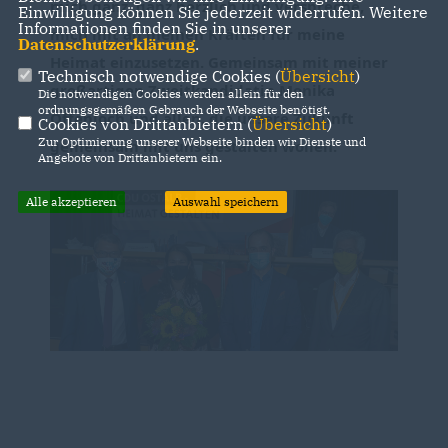
mich ganz, ganz herzlich und verspreche, 
Einwilligung können Sie jederzeit widerrufen. Weitere
Informationen finden Sie in unserer
mich mit all meinen Kräften für meine 
Datenschutzerklärung
.
Heimat einzusetzen. Gemeinsam mit meiner 
Technisch notwendige Cookies (
Übersicht
)
großartigen Zweitkandidatin Monika 
Die notwendigen Cookies werden allein für den
ordnungsgemäßen Gebrauch der Webseite benötigt.
Offenloch und allen, die unsere Zukunft 
Cookies von Drittanbietern (
Übersicht
)
Zur Optimierung unserer Webseite binden wir Dienste und
gemeinsam mit uns gestalten wollen.
Angebote von Drittanbietern ein.
Alle akzeptieren
Auswahl speichern