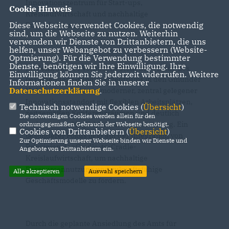
Innovationszentrum für Start-ups,
Cookie Hinweis
Kreislaufwirtschaft und nachhaltige
Diese Webseite verwendet Cookies, die notwendig
Zukunftslösungen“.
sind, um die Webseite zu nutzen. Weiterhin
verwenden wir Dienste von Drittanbietern, die uns
helfen, unser Webangebot zu verbessern (Website-
Optmierung). Für die Verwendung bestimmter
Dienste, benötigen wir Ihre Einwilligung. Ihre
Im Zentrum des Vorhabens steht der Umzug des
Einwilligung können Sie jederzeit widerrufen. Weitere
bestehenden Gründungszentrums in den Gmünder
Informationen finden Sie in unserer
Datenschutzerklärung
.
Hof. Dort entsteht ein moderner, zentral gelegener
Innovationsstandort mit flexiblen Arbeitsplätzen,
Technisch notwendige Cookies (
Übersicht
)
zeitgemäßen Konferenzräumen und deutlich
Die notwendigen Cookies werden allein für den
verbesserten Möglichkeiten zur Vernetzung. Ein
ordnungsgemäßen Gebrauch der Webseite benötigt.
Cookies von Drittanbietern (
Übersicht
)
besonderer Fokus liegt auf der Integration von
Zur Optimierung unserer Webseite binden wir Dienste und
Prinzipien der Cradle-to-Cradle-
Angebote von Drittanbietern ein.
Kreislaufwirtschaft, um nachhaltige
Ressourcennutzung und zukunftsfähige
Alle akzeptieren
Auswahl speichern
Geschäftsmodelle zu fördern.
Durch die geplante Ansiedlung des Amts für