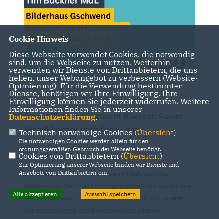
Cookie Hinweis
Diese Webseite verwendet Cookies, die notwendig
sind, um die Webseite zu nutzen. Weiterhin
verwenden wir Dienste von Drittanbietern, die uns
helfen, unser Webangebot zu verbessern (Website-
Optmierung). Für die Verwendung bestimmter
Dienste, benötigen wir Ihre Einwilligung. Ihre
Einwilligung können Sie jederzeit widerrufen. Weitere
Informationen finden Sie in unserer
Datenschutzerklärung
.
Innere Sicherheit braucht Klartext: Rainer
Wendt kommt nach Gschwend
Technisch notwendige Cookies (
Übersicht
)
Die notwendigen Cookies werden allein für den
ordnungsgemäßen Gebrauch der Webseite benötigt.
Cookies von Drittanbietern (
Übersicht
)
Zur Optimierung unserer Webseite binden wir Dienste und
Angebote von Drittanbietern ein.
Die innere Sicherheit rückt in den Mittelpunkt des
Wahlkampfs: Der CDU-Landtagsabgeordnete Tim Bückner
Alle akzeptieren
Auswahl speichern
lädt am Sonntag, 1. März 2026, um 14.30 Uhr zu einer
Veranstaltung mit demBundesvorsitzenden der