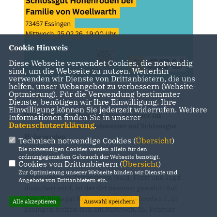
Cookie Hinweis
Diese Webseite verwendet Cookies, die notwendig
sind, um die Webseite zu nutzen. Weiterhin
verwenden wir Dienste von Drittanbietern, die uns
helfen, unser Webangebot zu verbessern (Website-
Optmierung). Für die Verwendung bestimmter
Dienste, benötigen wir Ihre Einwilligung. Ihre
Einwilligung können Sie jederzeit widerrufen. Weitere
Wald, Wild und Zukunft: Tim Bückner im
Informationen finden Sie in unserer
Datenschutzerklärung
.
Gespräch mit Sarah Schweizer auf Schlossgut
Hohenroden
Technisch notwendige Cookies (
Übersicht
)
Die notwendigen Cookies werden allein für den
ordnungsgemäßen Gebrauch der Webseite benötigt.
Cookies von Drittanbietern (
Übersicht
)
Zur Optimierung unserer Webseite binden wir Dienste und
Wenn über die Zukunft von Wald, Forst und Jagd
Angebote von Drittanbietern ein.
diskutiert wird, ist der Ort bewusst gewählt: Auf
dem Schlossgut Hohenroden, Hohenroden 1, in
Alle akzeptieren
Auswahl speichern
Essingen treffen sich am Mittwoch, 25. Februar