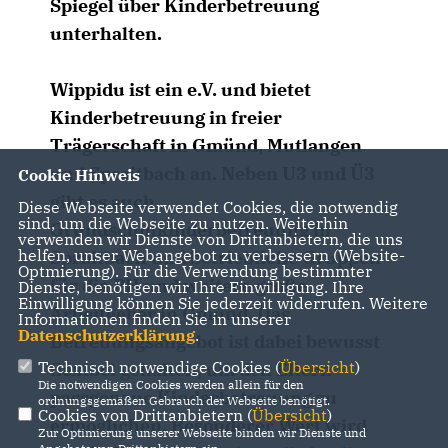
Spiegel über Kinderbetreuung
unterhalten.
Wippidu ist ein e.V. und bietet
Kinderbetreuung in freier
Trägerschaft in Gmünd, Mutlangen
und Spraitbach an. Neben U3 und Ü3
Cookie Hinweis
gibt es auch
Diese Webseite verwendet Cookies, die notwendig
sind, um die Webseite zu nutzen. Weiterhin
Grundschulkinderbetreuung in
verwenden wir Dienste von Drittanbietern, die uns
helfen, unser Webangebot zu verbessern (Website-
Spraitbach und betriebliche Gruppen
Optmierung). Für die Verwendung bestimmter
für die PH und weitere große
Dienste, benötigen wir Ihre Einwilligung. Ihre
Einwilligung können Sie jederzeit widerrufen. Weitere
Arbeitgeber in Gmünd. Das
Informationen finden Sie in unserer
Datenschutzerklärung
.
Betreuungsangebot ist dabei bewusst
Technisch notwendige Cookies (
Übersicht
)
flexibel gehalten, um den Eltern
Die notwendigen Cookies werden allein für den
passgenaue Kinderbetreuung zu
ordnungsgemäßen Gebrauch der Webseite benötigt.
Cookies von Drittanbietern (
Übersicht
)
ermöglichen. Besonderer Wert wird
Zur Optimierung unserer Webseite binden wir Dienste und