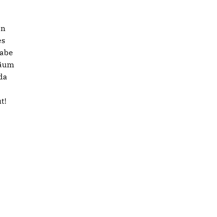
en
es
habe
läum
da
t!