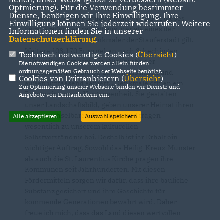
Optmierung). Für die Verwendung bestimmter
214.740 Euro. Die Fördergelder dienen der
Dienste, benötigen wir Ihre Einwilligung. Ihre
Restaurierung der Bauabschnitte V und VI dieses
Einwilligung können Sie jederzeit widerrufen. Weitere
herausragenden Sakralbaus, der als eines der
Informationen finden Sie in unserer
Datenschutzerklärung
.
bedeutendsten Baudenkmäler der Stauferstadt gilt.
Weitere 103.170 Euro gehen nach Schechingen-
Technisch notwendige Cookies (
Übersicht
)
Leinweiler. Dort wird die Filialkirche der
Die notwendigen Cookies werden allein für den
ordnungsgemäßen Gebrauch der Webseite benötigt.
Katholischen Kirche St. Laurentius innen und
Cookies von Drittanbietern (
Übersicht
)
außen umfassend saniert. „Denkmale öffnen ein
Zur Optimierung unserer Webseite binden wir Dienste und
Fenster in unsere Vergangenheit. Sie gestalten
Angebote von Drittanbietern ein.
unser Landschaftsbild, geben unserer Heimat ihren
unverwechselbaren Ausdruck und tragen
Alle akzeptieren
Auswahl speichern
wesentlich zu unserem kulturellen
Selbstverständnis bei. Deshalb ist ihr Erhalt ein
wichtiger Auftrag. Sowohl das Heilig-Kreuz-Münster
als auch die St. Laurentius Kirche prägen ihre
Kommunen seit Jahrhunderten. Mit diesen
Fördermitteln sorgen wir dafür, dass ihre bauliche
Substanz gesichert und ihre Geschichte für
kommende Generationen bewahrt wird. Daher
freue ich mich, dass das Land diesen wertvollen