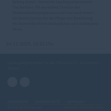
Beitrag leistet“, betont der Landtagsabgeordnete
Tim Bückner. Mit der dritten Tranche des
Denkmalförderprogramms setzt das Land erneut
ein klares Zeichen für die Pflege und Bewahrung
des kulturellen Erbes im ländlichen und städtischen
Raum.
24.11.2025, 18:22 Uhr
Landtagsabgeordneter für den Wahlkreis 25 - Schwäbisch
Gmünd
IMPRESSUM
DATENSCHUTZ
KONTAKT
@2026 Tim Bückner MdL
Realisation: Sharkness Media