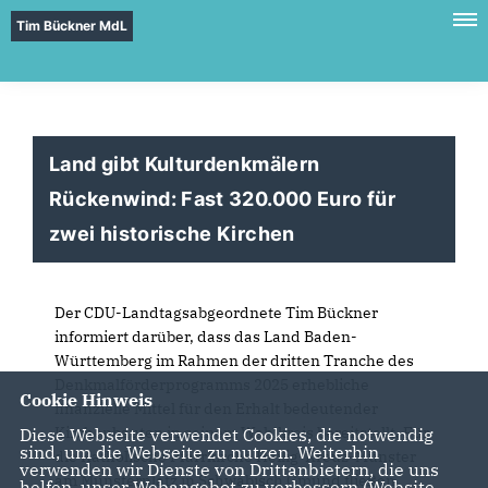
Tim Bückner MdL
Land gibt Kulturdenkmälern
Rückenwind: Fast 320.000 Euro für
zwei historische Kirchen
Der CDU-Landtagsabgeordnete Tim Bückner
informiert darüber, dass das Land Baden-
Württemberg im Rahmen der dritten Tranche des
Denkmalförderprogramms 2025 erhebliche
Cookie Hinweis
finanzielle Mittel für den Erhalt bedeutender
Kirchenbauten in seinem Wahlkreis bereitstellt. Für
Diese Webseite verwendet Cookies, die notwendig
sind, um die Webseite zu nutzen. Weiterhin
die Katholische Pfarrkirche Heilig-Kreuz-Münster
verwenden wir Dienste von Drittanbietern, die uns
am Münsterplatz in Schwäbisch Gmünd fließen
helfen, unser Webangebot zu verbessern (Website-