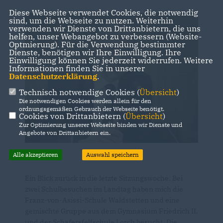
Diese Webseite verwendet Cookies, die notwendig
sind, um die Webseite zu nutzen. Weiterhin
verwenden wir Dienste von Drittanbietern, die uns
helfen, unser Webangebot zu verbessern (Website-
Optmierung). Für die Verwendung bestimmter
Dienste, benötigen wir Ihre Einwilligung. Ihre
Einwilligung können Sie jederzeit widerrufen. Weitere
Informationen finden Sie in unserer
Datenschutzerklärung
.
Technisch notwendige Cookies (
Übersicht
)
Die notwendigen Cookies werden allein für den
ordnungsgemäßen Gebrauch der Webseite benötigt.
Cookies von Drittanbietern (
Übersicht
)
Zur Optimierung unserer Webseite binden wir Dienste und
Angebote von Drittanbietern ein.
Alle akzeptieren
Auswahl speichern
Ein Blick zurück in die letzte Sitzungswoche. Bei
zwei Schulbesuchen im Landtag haben mich die
Franz-von-Asissi-Schule Waldstetten und eine
gemischte Gruppe aus dem Gymnasium Friedrich II.
und der Schäfersfelfschule Lorch besucht. Die