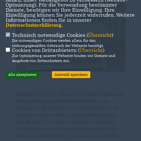
Optmierung). Für die Verwendung bestimmter
Dienste, benötigen wir Ihre Einwilligung. Ihre
Einwilligung können Sie jederzeit widerrufen. Weitere
Informationen finden Sie in unserer
Datenschutzerklärung
.
Technisch notwendige Cookies (
Übersicht
)
Die notwendigen Cookies werden allein für den
ordnungsgemäßen Gebrauch der Webseite benötigt.
Cookies von Drittanbietern (
Übersicht
)
Zur Optimierung unserer Webseite binden wir Dienste und
Angebote von Drittanbietern ein.
Alle akzeptieren
Auswahl speichern
Straßdorf-Tag Teil 1: Besuch bei Holzland Disam und
der gleichnamigen Inhaberfamilie Disam mit
Thomas (l.), Benedikt (2.v.l.) und Sebastian (r.). Es
gibt kaum etwas aus Holz, das es bei Disam nicht
gibt. Böden, Türen, Zäune, Terrassen, Carports,
Möbel, Brenn- und Konstruktionsholz und vieles
mehr wird maßgefertigt, vertrieben und montiert.