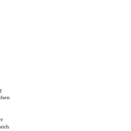
g
schen
er
sich