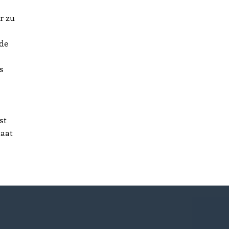
r zu
 de
s
st
taat