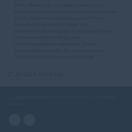
Mess-, Steuerungs- und Regelungstechnik im
Firmengebäude und installieren sie bei den Kunden
vor Ort. Über smarte Anwendungen werden so
individuelle Lösungen für Klima- und
Gebäudetechnik ermöglicht. Anschließend haben
wir uns noch das fast fertige neue
Verwaltungsgebäude angeschaut, das im
Gewerbegebiet entsteht. Ein echt spannender
Termin. Herzlichen Dank und viel Erfolg!
27.10.2025, 09:05 Uhr
Landtagsabgeordneter für den Wahlkreis 25 - Schwäbisch
Gmünd