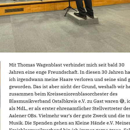
Mit Thomas Wagenblast verbindet mich seit bald 30
Jahren eine enge Freundschaft. In diesen 30 Jahren h
ich irgendwann meine Haare verloren und seine sind 
geworden. Das ist aber nicht der Grund, weshalb wir h
zusammen beim Kreisseniorenblasorchester des
Blasmusikverband Ostalbkreis e.V. zu Gast waren 😅, i
als MdL, er als erster ehrenamtlicher Stellvertreter de
Aalener OBs. Vielmehr war‘s der gute Zweck und die to
Musik. Die Spenden gehen an Kleine Hände e.V. Mein
Kreisblasmusikverband bin ich immer gerne treue. Se