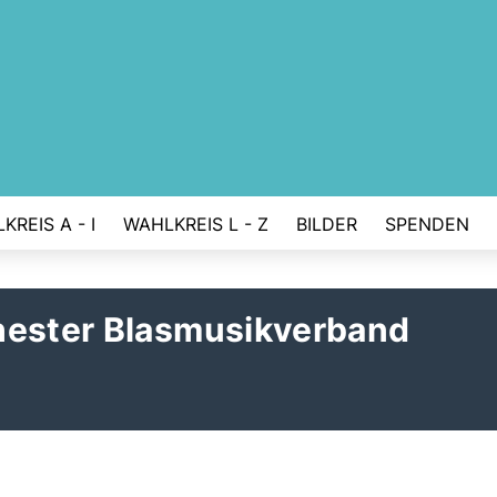
KREIS A - I
WAHLKREIS L - Z
BILDER
SPENDEN
hester Blasmusikverband