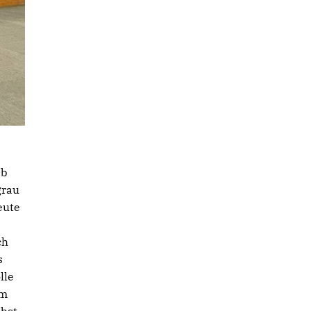
ab
grau
eute
ch
s
lle
em
lbst