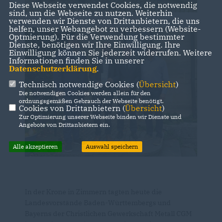
Diese Webseite verwendet Cookies, die notwendig
sind, um die Webseite zu nutzen. Weiterhin
verwenden wir Dienste von Drittanbietern, die uns
helfen, unser Webangebot zu verbessern (Website-
Optmierung). Für die Verwendung bestimmter
Dienste, benötigen wir Ihre Einwilligung. Ihre
Einwilligung können Sie jederzeit widerrufen. Weitere
Informationen finden Sie in unserer
Datenschutzerklärung
.
Technisch notwendige Cookies (
Übersicht
)
Die notwendigen Cookies werden allein für den
ordnungsgemäßen Gebrauch der Webseite benötigt.
Cookies von Drittanbietern (
Übersicht
)
Zur Optimierung unserer Webseite binden wir Dienste und
Angebote von Drittanbietern ein.
Alle akzeptieren
Auswahl speichern
In der Krone in Zimmern tagten heute die
Landesvorstände Baden-Württembergs und
Bayerns der Christlichen Gewerkschaft Metall CGM