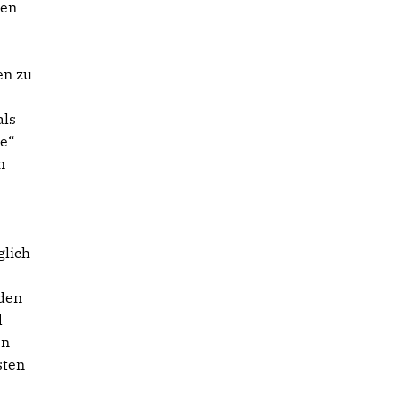
len
en zu
als
e“
n
glich
nden
d
en
sten