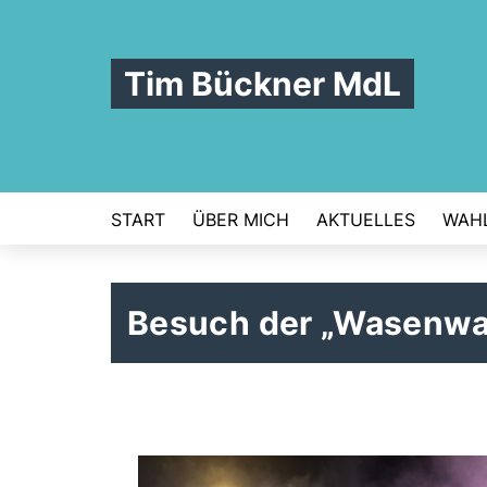
Tim Bückner MdL
START
ÜBER MICH
AKTUELLES
WAHL
Besuch der „Wasenw