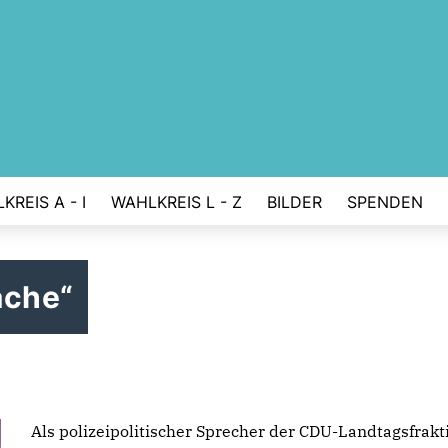
KREIS A - I
WAHLKREIS L - Z
BILDER
SPENDEN
ache“
Als polizeipolitischer Sprecher der CDU-Landtagsfrakt