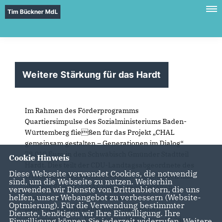
Tim Bückner MdL
Weitere Stärkung für das Hardt
Im Rahmen des Förderprogramms
Quartiersimpulse des Sozialministeriums Baden-
Württemberg fließen für das Projekt „CHAL
gemeinsam gestalten – Generationen im Dialog“
78.010 Euro in den Schwäbisch Gmünder Stadtteil
Cookie Hinweis
Hardt. Dies teilt der CDU-Landtagsabgeordnete des
Diese Webseite verwendet Cookies, die notwendig
Wahlkreises Schwäbisch Gmünd, Tim Bückner, mit.
sind, um die Webseite zu nutzen. Weiterhin
Mit dem Projekt „CHAL gemeinsam gestalten -
verwenden wir Dienste von Drittanbietern, die uns
helfen, unser Webangebot zu verbessern (Website-
Generationen im Dialog“ entsteht auf dem Hardt ein
Optmierung). Für die Verwendung bestimmter
neuer Impuls für generationengerechtes
Dienste, benötigen wir Ihre Einwilligung. Ihre
Zusammenleben. Die Creative Hall Assisted Living
Einwilligung können Sie jederzeit widerrufen. Weitere