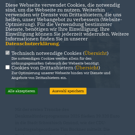
Diese Webseite verwendet Cookies, die notwendig
sind, um die Webseite zu nutzen. Weiterhin
verwenden wir Dienste von Drittanbietern, die uns
helfen, unser Webangebot zu verbessern (Website-
Optmierung). Für die Verwendung bestimmter
Dienste, benötigen wir Ihre Einwilligung. Ihre
Einwilligung können Sie jederzeit widerrufen. Weitere
Informationen finden Sie in unserer
Datenschutzerklärung
.
Technisch notwendige Cookies (
Übersicht
)
Die notwendigen Cookies werden allein für den
ordnungsgemäßen Gebrauch der Webseite benötigt.
Cookies von Drittanbietern (
Übersicht
)
Zur Optimierung unserer Webseite binden wir Dienste und
Angebote von Drittanbietern ein.
Alle akzeptieren
Auswahl speichern
Mit der ersten Tranche des
Denkmalförderprogramms 2025 fließen 39.320 Euro
in die Stadt Schwäbisch Gmünd, wie der CDU-
Landtagsabgeordnete Tim Bückner mitteilt. Die